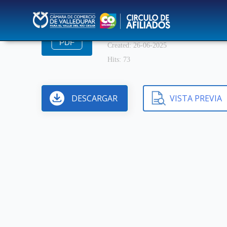
Ir
Periodico EDICIÓN 1 
al
contenido
Tamaño del archivo: 4.78 MB
Created: 26-06-2025
Hits: 73
DESCARGAR
VISTA PREVIA