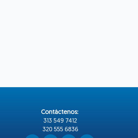
Contáctenos:
313 549 7412
320 555 6836
F
I
Y
W