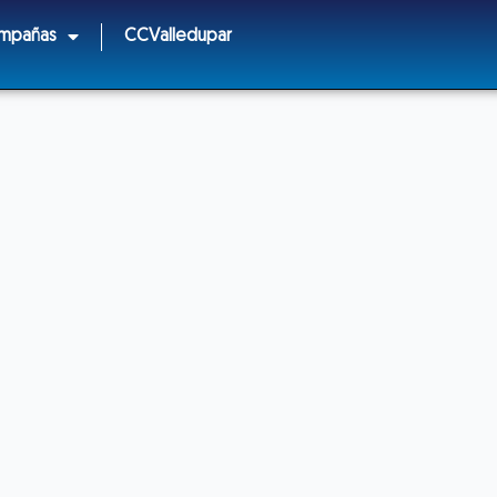
ampañas
CCValledupar